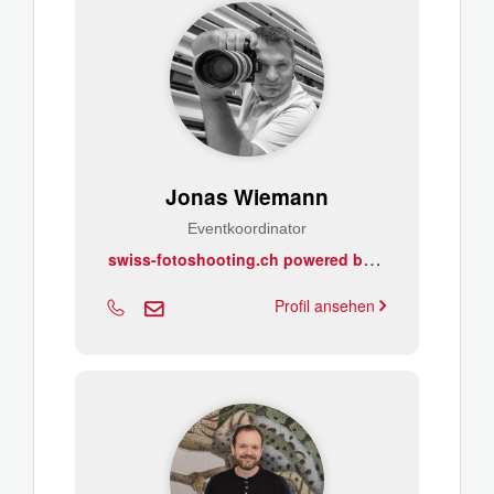
Jonas Wiemann
Eventkoordinator
s
wiss-fotoshooting.ch powered by Wiemann & Wiemann Mediendesign
Profil ansehen