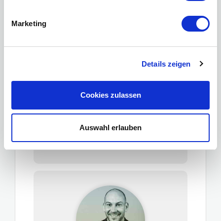
Marketing
Details zeigen
Anita Troller
Cookies zulassen
Besucherbetreuer
perspektiven un limited
Auswahl erlauben
Profil ansehen