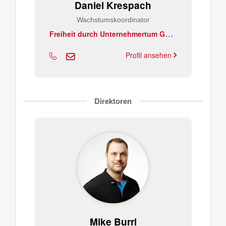
Daniel Krespach
Wachstumskoordinator
F
reiheit durch Unternehmertum GmbH
Profil ansehen
Direktoren
Mike Burri